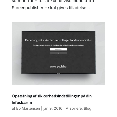
som derfor – for at kunne vise indhold fra
Screenpublisher – skal gives tilladelse...
Opsætning af sikkerhedsindstillinger på din
infoskærm
af
Bo Martensen
|
jan 9, 2016
|
Afspillere
,
Blog