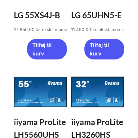
LG 55XS4J-B
LG 65UHN5-E
21.850,00
kr.
ekskl. moms
11.490,00
kr.
ekskl. moms
Tilføj til
Tilføj til
kurv
kurv
iiyama ProLite
iiyama ProLite
LH5560UHS
LH3260HS