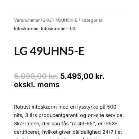
Varenummer (SKU):
49UH5N-E
Kategorier:
Infoskærme
,
Infoskærme - LG
LG 49UHN5-E
Den
Den
5.990,00
kr.
5.495,00
kr.
oprindelige
aktuelle
ekskl. moms
pris
pris
var:
er:
Robust infoskærm med en lysstyrke på 500
5.990,00 kr..
5.495,00 
nits, 3 års producentgaranti og on-site service.
Skærmene, der kan fås fra 43-65″, er IP5X-
certificeret, hvilket giver pålidelighed 24/7 i et