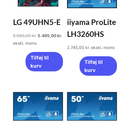
LG 49UHN5-E
iiyama ProLite
LH3260HS
Den
Den
5.990,00
kr.
5.495,00
kr.
oprindelige
aktuelle
ekskl. moms
2.745,00
kr.
ekskl. moms
pris
pris
Tilføj til
var:
er:
Tilføj til
kurv
5.990,00 kr..
5.495,00 kr..
kurv