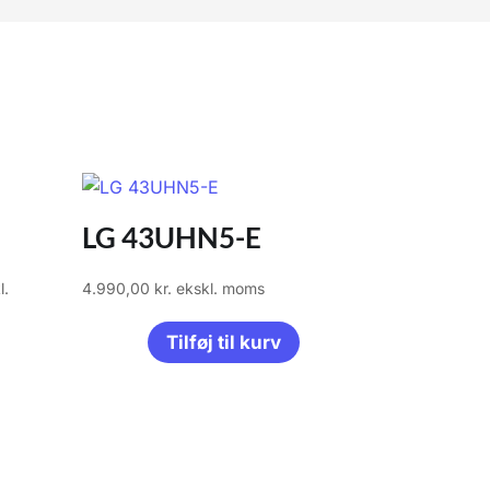
LG 43UHN5-E
l.
4.990,00
kr.
ekskl. moms
lle
Tilføj til kurv
,00 kr..