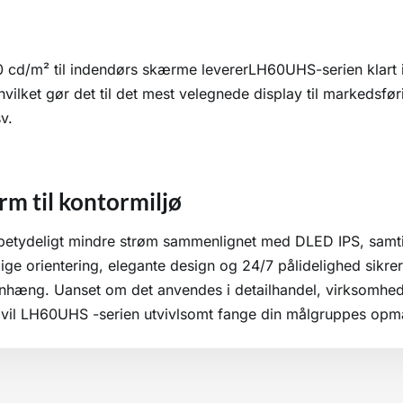
0 cd/m² til indendørs skærme levererLH60UHS-serien klart i
lket gør det til det mest velegnede display til markedsføri
v.
rm til kontormiljø
betydeligt mindre strøm sammenlignet med DLED IPS, samti
ge orientering, elegante design og 24/7 pålidelighed sikrer, 
æng. Uanset om det anvendes i detailhandel, virksomhed,
 vil LH60UHS -serien utvivlsomt fange din målgruppes o