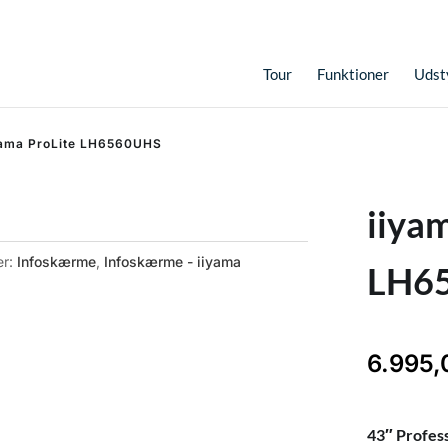
Tour
Funktioner
Udst
yama ProLite LH6560UHS
iiya
er:
Infoskærme
,
Infoskærme - iiyama
LH6
6.995
43″ Profess