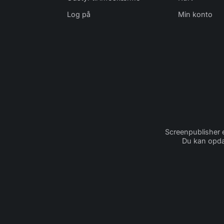
Log på
Min konto
Screenpublisher 
Du kan opda