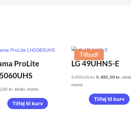
Tilbud!
yama ProLite
LG 49UHN5-E
5060UHS
Den
Den
5.990,00
kr.
5.495,00
kr.
eksk
oprindelige
aktue
moms
5,00
kr.
ekskl. moms
pris
pris
Tilføj til kurv
var:
er:
Tilføj til kurv
5.990,00 kr..
5.495