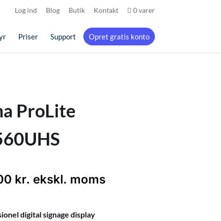
Log ind
Blog
Butik
Kontakt
0 varer
yr
Priser
Support
Opret gratis konto
ma ProLite
560UHS
,00
kr.
ekskl. moms
ionel digital signage display