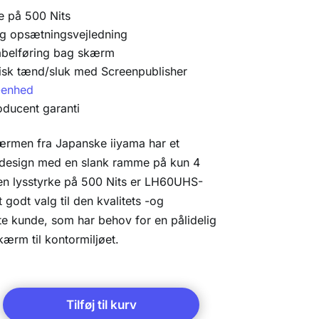
e på 500 Nits
og opsætningsvejledning
abelføring bag skærm
isk tænd/sluk med Screenpublisher
r-enhed
oducent garanti
ærmen fra Japanske iiyama har et
 design med en slank ramme på kun 4
n lysstyrke på 500 Nits er LH60UHS-
t godt valg til den kvalitets -og
te kunde, som har behov for en pålidelig
kærm til kontormiljøet.
Tilføj til kurv