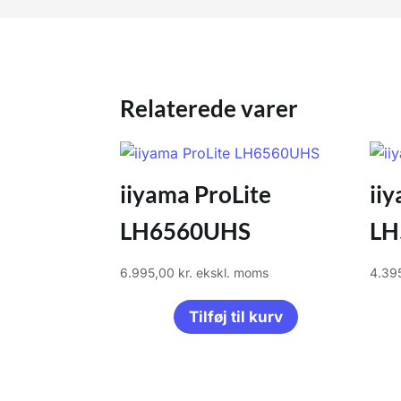
Relaterede varer
iiyama ProLite
ii
LH6560UHS
LH
6.995,00
kr.
ekskl. moms
4.39
Tilføj til kurv