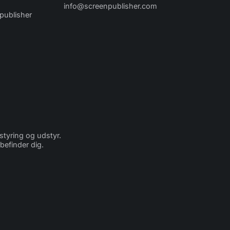
info@screenpublisher.com
npublisher
tyring og udstyr.
efinder dig.