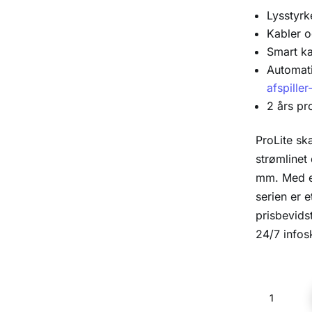
Lysstyrk
Kabler 
Smart k
Automat
afspille
2 års pr
ProLite sk
strømlinet
mm. Med e
serien er e
prisbevids
24/7 infos
iiyama
ProLite