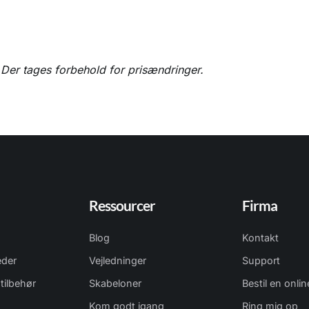
. Der tages forbehold for prisændringer.
Ressourcer
Firma
Blog
Kontakt
eder
Vejledninger
Support
tilbehør
Skabeloner
Bestil en onli
Kom godt igang
Ring mig op