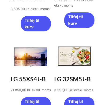
oprindelige
aktuell
ekskl. moms
3.695,00
kr.
ekskl. moms
pris
pris
Tilføj til
var:
er:
Tilføj til
kurv
7.495,00 kr..
5.995,0
kurv
LG 55XS4J-B
LG 32SM5J-B
21.850,00
kr.
ekskl. moms
3.295,00
kr.
ekskl. moms
Tilføj til
Tilføj til