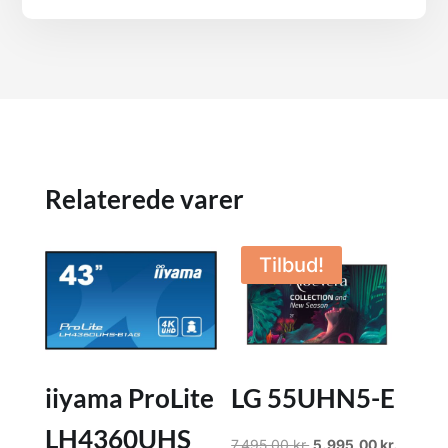
Relaterede varer
Tilbud!
iiyama ProLite
LG 55UHN5-E
LH4360UHS
Den
Den
7.495,00
kr.
5.995,00
kr.