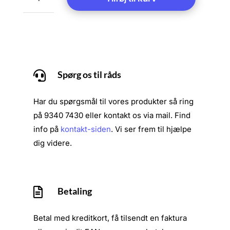
Newstar
D1250B
32-
60"
antal
Spørg os til råds

Har du spørgsmål til vores produkter så ring
på 9340 7430 eller kontakt os via mail. Find
info på
kontakt-siden
. Vi ser frem til hjælpe
dig videre.
Betaling

Betal med kreditkort, få tilsendt en faktura