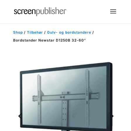
Shop
/
Tilbehør
/
Gulv- og bordstandere
/
Bordstander Newstar D1250B 32-60″